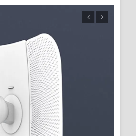
UB
Флагм
по ра
или кв