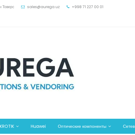
н Товерс
sales@aurega.uz
+998 71 227 00 01
KROTIK
Huawei
Оптические компоненты
Сете