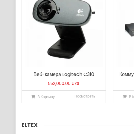
Веб-камера Logitech C310
Комму
552,000.00
UZS
Посмотреть
В Корзину
В 
ELTEX