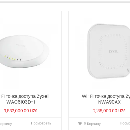
Fi точка доступа Zyxel
Wi-Fi точка доступа Z
WAC6103D-I
NWA90AX
3,832,000.00
UZS
2,138,000.00
UZS
Посмотреть
Посмо
Корзину
В Корзину