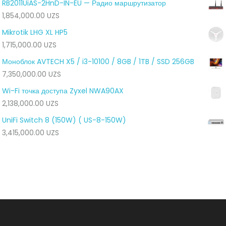
RB2011UiAS-2HnD-IN-EU — Радио маршрутизатор
1,854,000.00
UZS
Mikrotik LHG XL HP5
1,715,000.00
UZS
Моноблок AVTECH X5 / i3-10100 / 8GB / 1TB / SSD 256GB
7,350,000.00
UZS
Wi-Fi точка доступа Zyxel NWA90AX
2,138,000.00
UZS
UniFi Switch 8 (150W) ( US-8-150W)
3,415,000.00
UZS