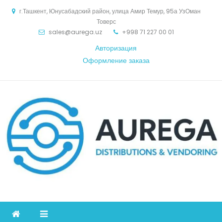
Skip
г.Ташкент, Юнусабадский район, улица Амир Темур, 95а УзОман
to
Товерс
content
sales@aurega.uz
+998 71 227 00 01
Авторизация
Оформление заказа
Aurega
дистрибьютор Коммуникационное оборудование