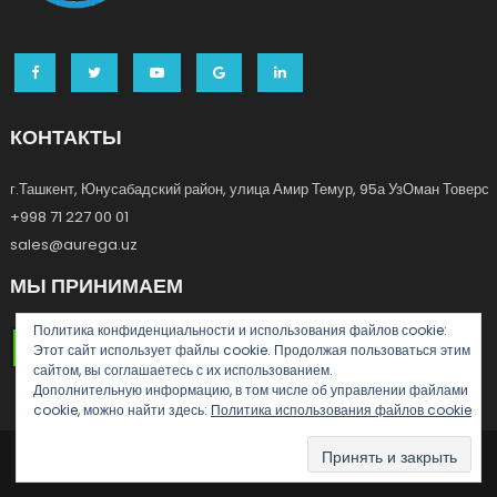
КОНТАКТЫ
г.Ташкент, Юнусабадский район, улица Амир Темур, 95а УзОман Товерс
+998 71 227 00 01
sales@aurega.uz
МЫ ПРИНИМАЕМ
Политика конфиденциальности и использования файлов сookie:
Этот сайт использует файлы cookie. Продолжая пользоваться этим
сайтом, вы соглашаетесь с их использованием.
Дополнительную информацию, в том числе об управлении файлами
cookie, можно найти здесь:
Политика использования файлов cookie
© AUREGA 2020.
|
Theme: Easy Store by
Mystery Themes
.