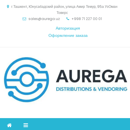
Skip
г.Ташкент, Юнусабадский район, улица Амир Темур, 95а УзОман
to
Товерс
content
sales@aurega.uz
+998 71 227 00 01
Авторизация
Оформление заказа
Aurega
дистрибьютор Коммуникационное оборудование