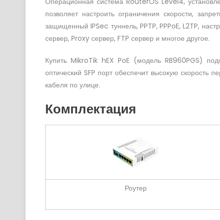
Операционная система RouterOS Level4, установл
позволяет настроить ограничения скорости, запре
защищенный IPSec туннель, PPTP, PPPoE, L2TP, наст
сервер, Proxy сервер, FTP сервер и многое другое.
Купить MikroTik hEX PoE (модель RB960PGS) подо
оптический SFP порт обеспечит высокую скорость п
кабеля по улице.
Комплектация
Роутер