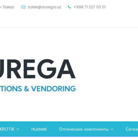
н Товерс
sales@aurega.uz
+998 71 227 00 01
KROTIK
Huawei
Оптические компоненты
Сете