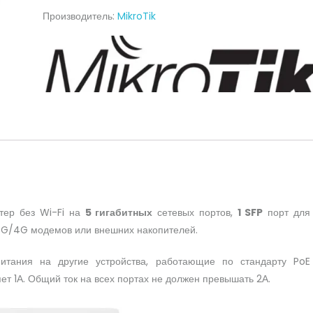
(RB960PGS)
Производитель:
MikroTik
тер без Wi-Fi на
5 гигабитных
сетевых портов,
1 SFP
порт для
G/4G модемов или внешних накопителей.
тания на другие устройства, работающие по стандарту PoE
ет 1А. Общий ток на всех портах не должен превышать 2А.