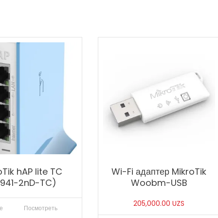
oTik hAP lite TC
Wi-Fi адаптер MikroTik
B941-2nD-TC)
Woobm-USB
205,000.00
UZS
е
Посмотреть