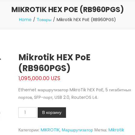
MIKROTIK HEX POE (RB960PGS)
Home
Товары
Mikrotik hEX PoE (RB960PGS)
Mikrotik HEX PoE
(RB960PGS)
1,095,000.00
UZS
Ethernet маршрутизатор MikroTik hEX PoE, 5 гигабитных
портов, SFP-порт, USB 2.0, RouterOS L4.
Количество
В корзину
Mikrotik
hEX
Категории:
MIKROTIK
,
Маршрутизатор
Метка:
Mikrotik
PoE