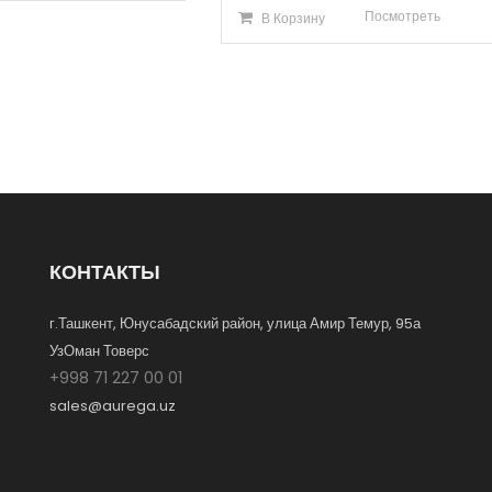
Посмотреть
В Корзину
КОНТАКТЫ
г.Ташкент, Юнусабадский район, улица Амир Темур, 95а
УзОман Товерс
+998 71 227 00 01
sales@aurega.uz