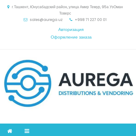
Skip
г.Ташкент, Юнусабадский район, улица Амир Темур, 95а УзОман
to
Товерс
content
sales@aurega.uz
+998 71 227 00 01
Авторизация
Оформление заказа
Aurega
дистрибьютор Коммуникационное оборудование