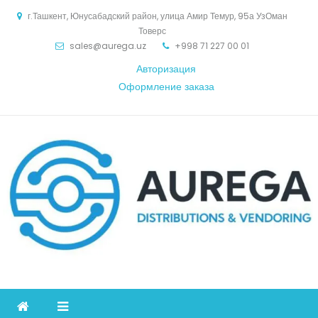
Skip
г.Ташкент, Юнусабадский район, улица Амир Темур, 95а УзОман
to
Товерс
content
sales@aurega.uz
+998 71 227 00 01
Авторизация
Оформление заказа
Aurega
дистрибьютор Коммуникационное оборудование