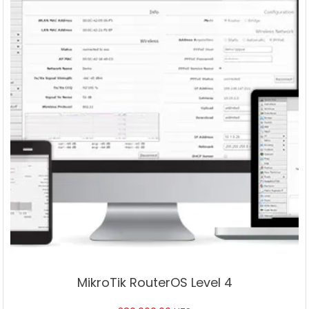
MikroTik RouterOS Level 4