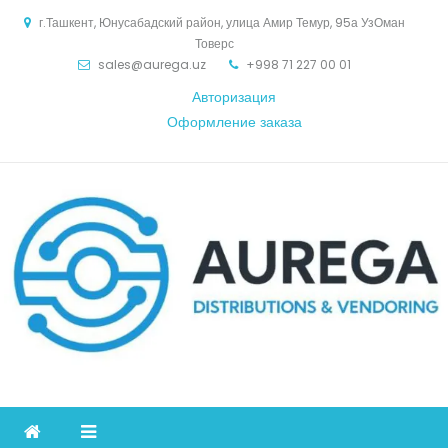
Skip
г.Ташкент, Юнусабадский район, улица Амир Темур, 95а УзОман
to
Товерс
content
sales@aurega.uz
+998 71 227 00 01
Авторизация
Оформление заказа
Aurega
дистрибьютор Коммуникационное оборудование