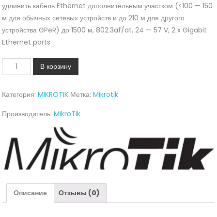
удлинить кабель Ethernet дополнительным участком (<100 — 150
м для обычных сетевых устройств и до 210 м для другого
устройства GPeR) до 1500 м, 802.3af/at, 24 — 57 V, 2 x Gigabit
Ethernet ports
Количество
В корзину
Gigabit
Passive
Категория:
MIKROTIK
Метка:
Mikrotik
Ethernet
Repeater
Производитель:
MikroTik
(GPeR)
MikroTik
Описание
Отзывы (0)