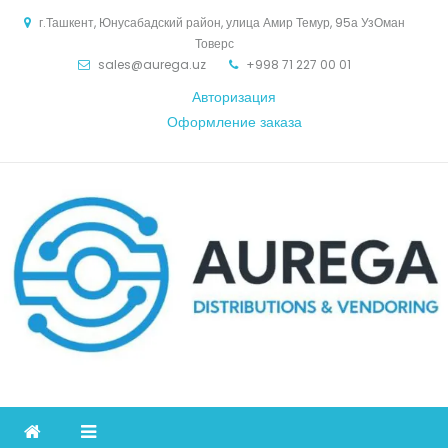
Skip
г.Ташкент, Юнусабадский район, улица Амир Темур, 95а УзОман
to
Товерс
content
sales@aurega.uz
+998 71 227 00 01
Авторизация
Оформление заказа
Aurega
дистрибьютор Коммуникационное оборудование