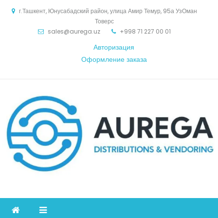
Skip
г.Ташкент, Юнусабадский район, улица Амир Темур, 95а УзОман
to
Товерс
content
sales@aurega.uz
+998 71 227 00 01
Авторизация
Оформление заказа
Aurega
дистрибьютор Коммуникационное оборудование