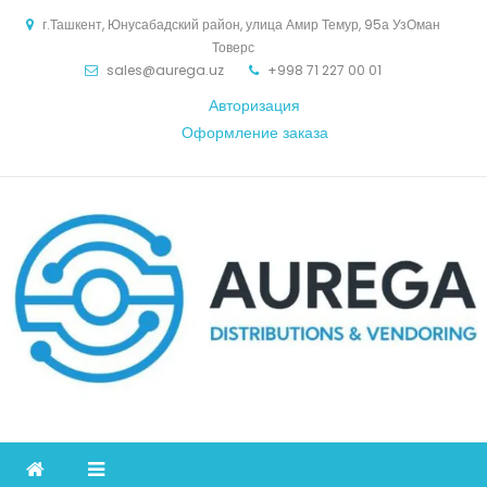
Skip
г.Ташкент, Юнусабадский район, улица Амир Темур, 95а УзОман
to
Товерс
content
sales@aurega.uz
+998 71 227 00 01
Авторизация
Оформление заказа
Aurega
дистрибьютор Коммуникационное оборудование