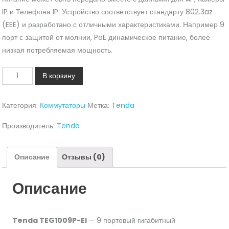
IP и Телефона IP. Устройство соответствует стандарту 802.3az
(EEE) и разработано с отличными характеристиками. Например 9
порт с защитой от молнии, PoE динамическое питание, более
низкая потребляемая мощность.
Количество
В корзину
Коммутатор
Tenda
Категория:
Коммутаторы
Метка:
Tenda
TEG1009PEI-
8-
Производитель:
Tenda
99W
Описание
Отзывы (0)
Описание
Tenda TEG1009P-EI
— 9 портовый гигабитный