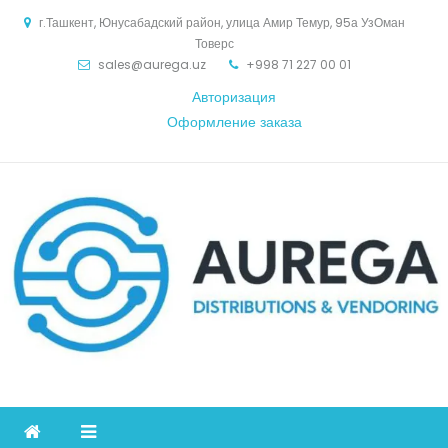
Skip
г.Ташкент, Юнусабадский район, улица Амир Темур, 95а УзОман
to
Товерс
content
sales@aurega.uz
+998 71 227 00 01
Авторизация
Оформление заказа
Aurega
дистрибьютор Коммуникационное оборудование