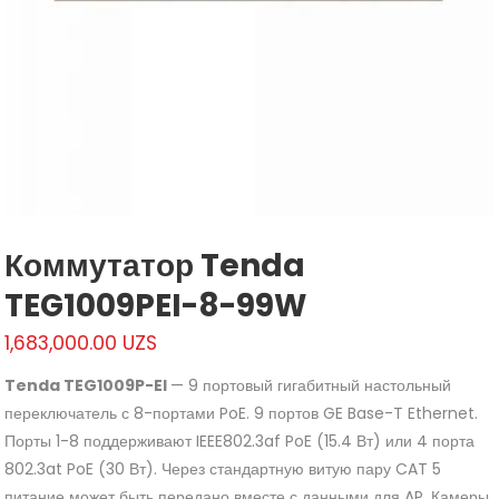
Коммутатор Tenda
TEG1009PEI-8-99W
1,683,000.00
UZS
Tenda TEG1009P-EI
— 9 портовый гигабитный настольный
переключатель с 8-портами PoE. 9 портов GE Base-T Ethernet.
Порты 1-8 поддерживают IEEE802.3af PoE (15.4 Вт) или 4 порта
802.3at PoE (30 Вт). Через стандартную витую пару CAT 5
питание может быть передано вместе с данными для AP, Камеры