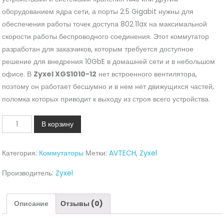
оборудованием ядра сети, а порты 2.5 Gigabit нужны для
обеспечения работы точек доступа 802.11ax на максимальной
скорости работы беспроводного соединения. Этот коммутатор
разработан для заказчиков, которым требуется доступное
решение для внедрения 10GbE в домашней сети и в небольшом
офисе. В
Zyxel XGS1010-12
нет встроенного вентилятора,
поэтому он работает бесшумно и в нем нет движущихся частей,
поломка которых приводит к выходу из строя всего устройства.
Количество
В корзину
Коммутатор
Zyxel
Категория:
Коммутаторы
Метки:
AVTECH
,
Zyxel
XGS1010-
12-
Производитель:
Zyxel
ZZ0101F
Описание
Отзывы (0)