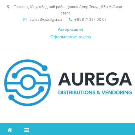
Skip
г.Ташкент, Юнусабадский район, улица Амир Темур, 95а УзОман
to
Товерс
content
sales@aurega.uz
+998 71 227 00 01
Авторизация
Оформление заказа
Aurega
дистрибьютор Коммуникационное оборудование