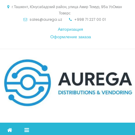
Skip
г.Ташкент, Юнусабадский район, улица Амир Темур, 95а УзОман
to
Товерс
content
sales@aurega.uz
+998 71 227 00 01
Авторизация
Оформление заказа
Aurega
дистрибьютор Коммуникационное оборудование