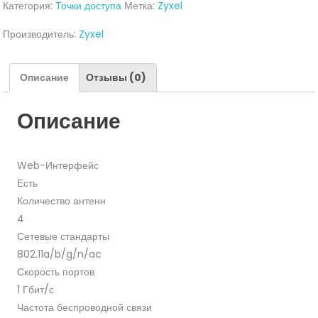
Категория:
Точки доступа
Метка:
Zyxel
точка
доступа
Производитель:
Zyxel
Zyxel
NWA1123ACV3
Описание
Отзывы (0)
Описание
Web-Интерфейс
Есть
Количество антенн
4
Сетевые стандарты
802.11a/b/g/n/ac
Скорость портов
1 Гбит/с
Частота беспроводной связи