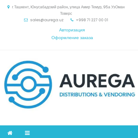
Skip
г.Ташкент, Юнусабадский район, улица Амир Темур, 95а УзОман
to
Товерс
content
sales@aurega.uz
+998 71 227 00 01
Авторизация
Оформление заказа
Aurega
дистрибьютор Коммуникационное оборудование