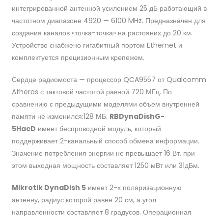
интегрированной антенной усилением 25 дБ работающий в
частотном диапазоне 4920 — 6100 MHz. Предназначен для
создания каналов «точка-точка» на растояних до 20 км.
Устройство снабжено гигабитный портом Ethernet и
комплектуется прецизионным крепежем.
Сердце радиомоста — процессор QCA9557 от Qualcomm
Atheros с тактовой частотой равной 720 МГц. По
сравнению с предыдущими моделями объем внутренней
памяти не изменился:128 МБ.
RBDynaDishG-
5HacD
имеет беспроводной модуль, который
поддерживает 2-канальный способ обмена информации.
Значение потребления энергии не превышает 16 Вт, при
этом выходная мощность составляет 1250 мВт или 31дБм.
Mikrotik DynaDish 5
имеет 2-х поляризационную
антенну, радиус которой равен 20 см, а угол
направленности составляет 8 градусов. Операционная