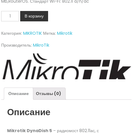
Mb,RouterOS. Стандарт Wi-Fi: 802.11 a/n/ac
Количество
В корзину
Wi-
Fi
Категория:
MIKROTIK
Метка:
Mikrotik
мост
MikroTik
Производитель:
MikroTik
DynaDish
5
(RBDynaDishG-
5HacD)
Описание
Отзывы (0)
Описание
Mikrotik DynaDish 5
– радиомост 802.11ас, с