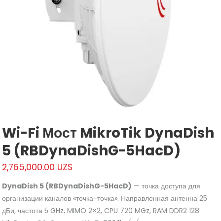
Wi-Fi Мост MikroTik DynaDish
5 (RBDynaDishG-5HacD)
2,765,000.00
UZS
DynaDish 5 (RBDynaDishG-5HacD)
— точка доступа для
организации каналов «точка-точка». Направленная антенна 25
дБи, частота 5 GHz, MIMO 2×2, CPU 720 MGz, RAM DDR2 128