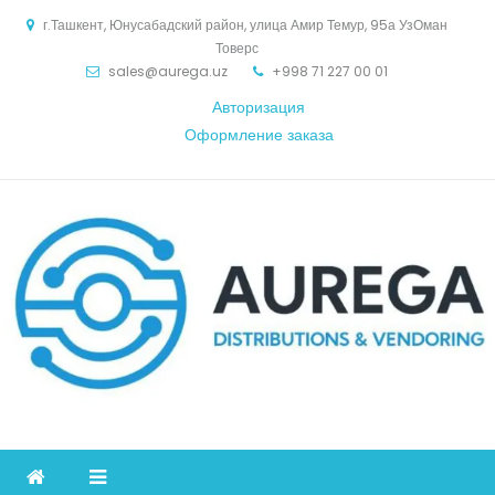
Skip
г.Ташкент, Юнусабадский район, улица Амир Темур, 95а УзОман
to
Товерс
content
sales@aurega.uz
+998 71 227 00 01
Авторизация
Оформление заказа
Aurega
дистрибьютор Коммуникационное оборудование