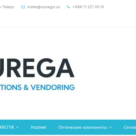
н Товерс
sales@aurega.uz
+998 71 227 00 01
KROTIK
Huawei
Оптические компоненты
Сете