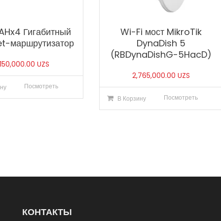
0AHx4 Гигабитный
Wi-Fi мост MikroTik
et-маршрутизатор
DynaDish 5
(RBDynaDishG-5HacD)
,150,000.00
UZS
2,765,000.00
UZS
Посмотреть
ну
Посмотреть
В Корзину
КОНТАКТЫ