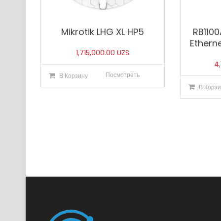
Mikrotik LHG XL HP5
RB110
Ethern
1,715,000.00
UZS
4
Посмотреть
В Корзину
В Корзи