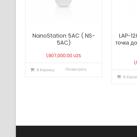
NanoStation 5AC ( NS-
LAP-12
5AC)
точка д
1,907,000.00
UZS
1
Посмотреть
В Корзину
В Корзи