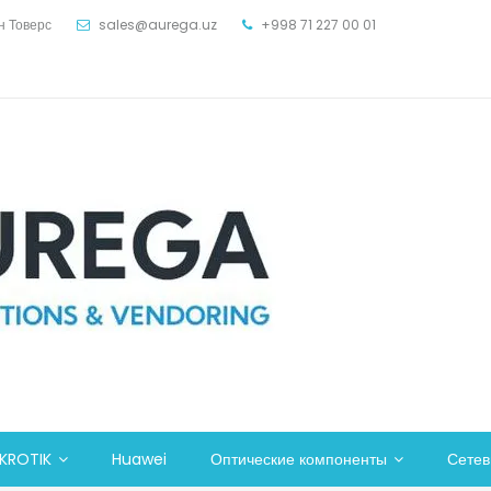
н Товерс
sales@aurega.uz
+998 71 227 00 01
KROTIK
Huawei
Оптические компоненты
Сете