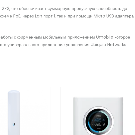
o 2×2, что обеспечивает суммарную пропускную способность до
схеме PoE, через Lan порт 1, так и при помощи Micro USB адаптера
 работы с фирменным мобильным приложением Umobile которое
вого универсального приложение управления Ubiquiti Networks