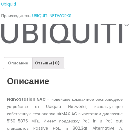
Ubiquiti
NS-
5AC)
Производитель:
UBIQUITI NETWORKS
Описание
Отзывы (0)
Описание
NanoStation 5AC
– новейшее компактное беспроводное
устройство от Ubiquiti Networks, использующее
собственную технологию airMAX AC в частотном диапазоне
5150–5875 МГц. Имеет поддержку PoE in и PoE out
стандартов Passive РoЕ и 802.3af Alternative A.