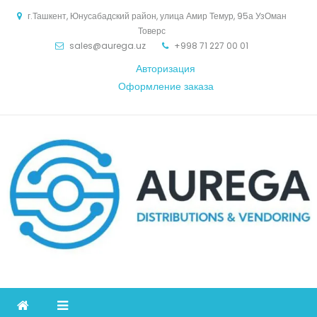
Skip
г.Ташкент, Юнусабадский район, улица Амир Темур, 95а УзОман
to
Товерс
content
sales@aurega.uz
+998 71 227 00 01
Авторизация
Оформление заказа
Aurega
дистрибьютор Коммуникационное оборудование