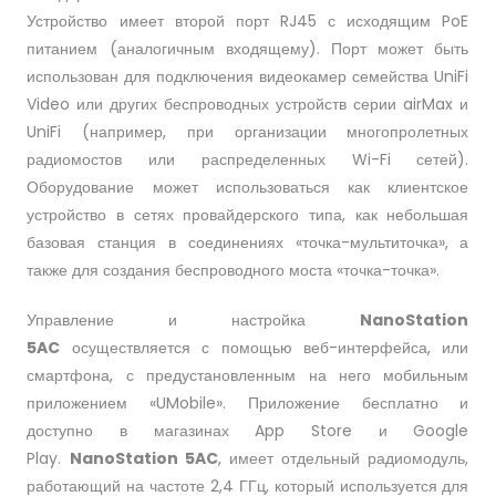
Устройство имеет второй порт RJ45 с исходящим PoE
питанием (аналогичным входящему). Порт может быть
использован для подключения видеокамер семейства UniFi
Video или других беспроводных устройств серии airMax и
UniFi (например, при организации многопролетных
радиомостов или распределенных Wi-Fi сетей).
Оборудование может использоваться как клиентское
устройство в сетях провайдерского типа, как небольшая
базовая станция в соединениях «точка-мультиточка», а
также для создания беспроводного моста «точка-точка».
Управление и настройка
NanoStation
5AC
осуществляется с помощью веб-интерфейса, или
смартфона, с предустановленным на него мобильным
приложением «UMobile». Приложение бесплатно и
доступно в магазинах App Store и Google
Play.
NanoStation 5AC
, имеет отдельный радиомодуль,
работающий на частоте 2,4 ГГц, который используется для