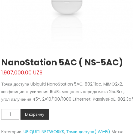
NanoStation 5AC ( NS-5AC)
1,907,000.00
UZS
Точка доступа Ubiquiti NanoStation 5AC, 802.11ac, MIMO2x2,
коэффициент усиления 16dBi, мощность передатчика 25dBm,
угол излучения 45°, 2×10/100/1000 Ethernet, PassivePoE, 802.3af
Количество
В корзину
NanoStation
5AC
Категории:
UBIQUITI NETWORKS
,
Точки доступа( Wi-Fi)
Метка:
(