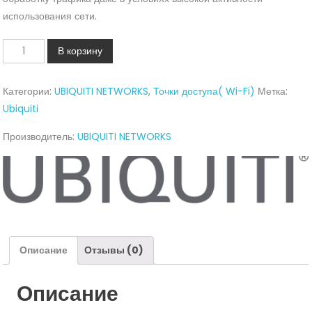
использования сети.
Количество
В корзину
airCube
AC
Категории:
UBIQUITI NETWORKS
,
Точки доступа( Wi-Fi)
Метка:
Home
Ubiquiti
Wi-
Fi
Производитель:
UBIQUITI NETWORKS
Access
Point
Описание
Отзывы (0)
Описание