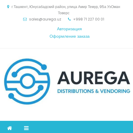
Skip
г.Ташкент, Юнусабадский район, улица Амир Темур, 95а УзОман
to
Товерс
content
sales@aurega.uz
+998 71 227 00 01
Авторизация
Оформление заказа
Aurega
дистрибьютор Коммуникационное оборудование