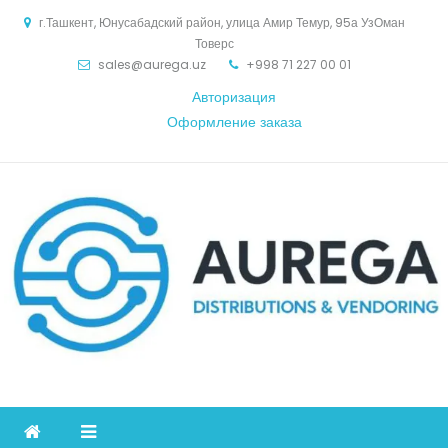
Skip
г.Ташкент, Юнусабадский район, улица Амир Темур, 95а УзОман
to
Товерс
content
sales@aurega.uz
+998 71 227 00 01
Авторизация
Оформление заказа
Aurega
дистрибьютор Коммуникационное оборудование