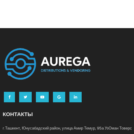
КОНТАКТЫ
г.Ташкент, Юнусабадский район, улица Амир Темур, 95а УзОман Товерс