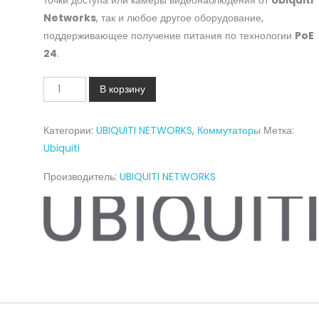
точки доступа или камеры видеонаблюдения от
Ubiquiti
Networks
, так и любое другое оборудование,
поддерживающее получение питания по технологии
PoE
24
.
Количество
В корзину
EdgeRouter
X
Категории:
UBIQUITI NETWORKS
,
Коммутаторы
Метка:
SFP
Ubiquiti
(ER-
X-
Производитель:
UBIQUITI NETWORKS
SFP)