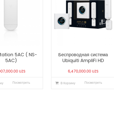
ation 5AC ( NS-
Беспроводная система
5AC)
Ubiquiti AmpliFi HD
,907,000.00
UZS
6,470,000.00
UZS
Посмотреть
Посмотреть
ну
В Корзину