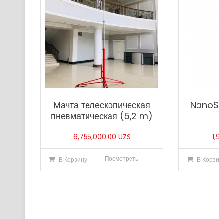
Мачта телескопическая
NanoSt
пневматическая (5,2 m)
6,755,000.00
UZS
1
Посмотреть
В Корзину
В Корзи