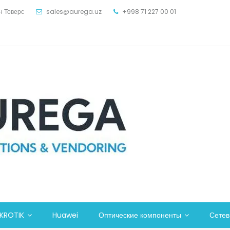
н Товерс
sales@aurega.uz
+998 71 227 00 01
KROTIK
Huawei
Оптические компоненты
Сете