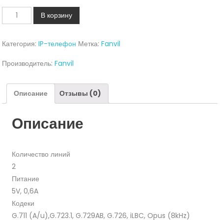
Количество
В корзину
IP-
Телефон
Категория:
IP-телефон
Метка:
Fanvil
Fanvil
X3SP
Производитель:
Fanvil
Lite
Описание
Отзывы (0)
Описание
Количество линий
2
Питание
5V, 0,6A
Кодеки
G.711 (A/u),G.723.1, G.729AB, G.726, iLBC, Opus (8kHz)