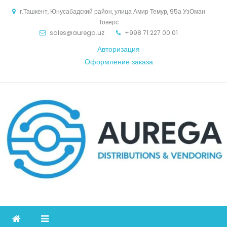
Skip
г.Ташкент, Юнусабадский район, улица Амир Темур, 95а УзОман
to
Товерс
content
sales@aurega.uz
+998 71 227 00 01
Авторизация
Оформление заказа
Aurega
дистрибьютор Коммуникационное оборудование