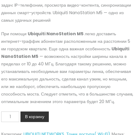
задач: IP-телефонии, просмотра видео-контента, синхронизации
данных смарт-устройств. Ubiquiti NanoStation M5 — одно из
самых удачных решений
При помощи
Ubiquiti NanoStation M5
легко доставить
интернет-траффик абонентам расположенным на расстоянии 5
км городском квартале. Еще одна важная особенность
Ubiquiti
NanoStation M5
— возможность настройки ширины канала в
пределах от 10 до 40 МГц. Благодаря такому решению, можно
устанавливать необходимые вам параметры линка, обеспечивая
его максимальную дальность, сделав канал узким, но мощным,
или же наоборот, обеспечить наибольшую пропускную
способность моста. Следует отметить, что в большинстве случаев,
оптимальным значением этого параметра будет 20 МГц.
Количество
В корзину
NSM5(Ubiquiti
NanoStation
Категории:
UBIQUITI NETWORKS
,
Точки доступа( Wi-Fi)
Метка: