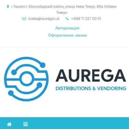
Skip
г.Ташкент, Юнусабадский район, улица Амир Темур, 95а УзОман
to
Товерс
content
sales@aurega.uz
+998 71 227 00 01
Авторизация
Оформление заказа
Aurega
дистрибьютор Коммуникационное оборудование