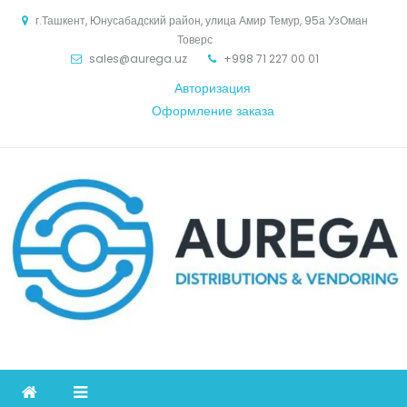
Skip
г.Ташкент, Юнусабадский район, улица Амир Темур, 95а УзОман
to
Товерс
content
sales@aurega.uz
+998 71 227 00 01
Авторизация
Оформление заказа
Aurega
дистрибьютор Коммуникационное оборудование