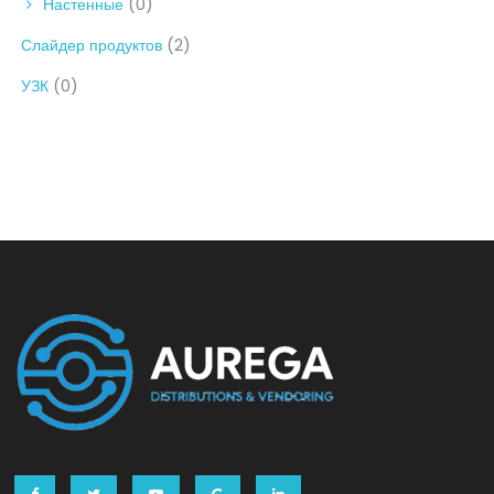
Настенные
(0)
Слайдер продуктов
(2)
УЗК
(0)