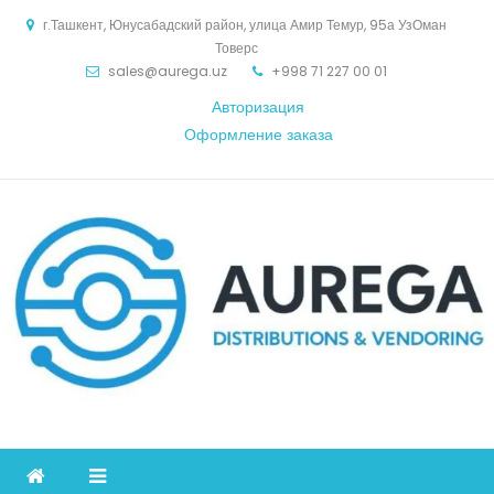
Skip
г.Ташкент, Юнусабадский район, улица Амир Темур, 95а УзОман
to
Товерс
content
sales@aurega.uz
+998 71 227 00 01
Авторизация
Оформление заказа
Aurega
дистрибьютор Коммуникационное оборудование