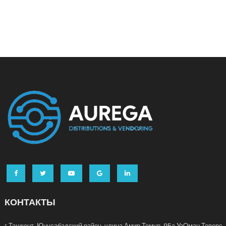
КОНТАКТЫ
г.Ташкент, Юнусабадский район, улица Амир Темур, 95а УзОман Товерс