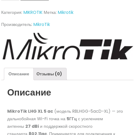
Wi-
Fi
Категория:
MIKROTIK
Метка:
Mikrotik
мост
MikroTik
Производитель:
MikroTik
LHG
XL
5
ac
Описание
Отзывы (0)
Описание
MikroTik LHG XL 5 ac
(модель RBLHGG-5acD-XL) — это
дальнобойная Wi-Fi точка на
5ГГц
с усилением
антенны
27 dBi
и поддержкой скоростного
стандарта
802.11ac
. Применяется для подключения к