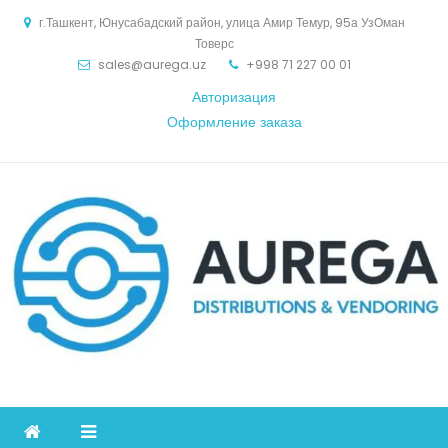
Skip
г.Ташкент, Юнусабадский район, улица Амир Темур, 95а УзОман
to
Товерс
content
sales@aurega.uz
+998 71 227 00 01
Авторизация
Оформление заказа
Aurega
дистрибьютор Коммуникационное оборудование